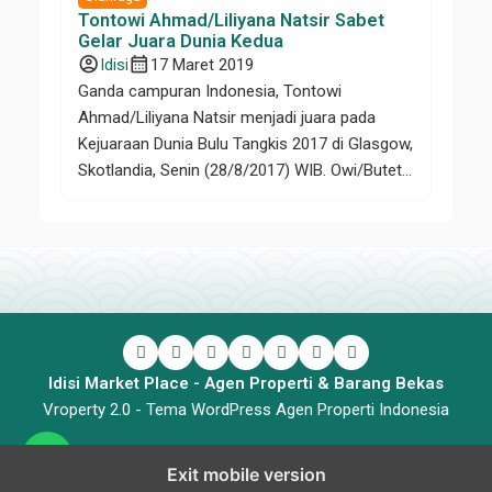
Tontowi Ahmad/Liliyana Natsir Sabet
Gelar Juara Dunia Kedua
account_circle
calendar_month
Idisi
17 Maret 2019
Ganda campuran Indonesia, Tontowi
Ahmad/Liliyana Natsir menjadi juara pada
Kejuaraan Dunia Bulu Tangkis 2017 di Glasgow,
Skotlandia, Senin (28/8/2017) WIB. Owi/Butet
mengalahkan pasangan asal China, Zheng
Siwei/Chen Qingchen, dengan skor 15-21, 21-
16, 21-15. Ini menjadi gelar juara dunia bulu
tangkis kedua bagi Tontowi/Liliyana.
Penempatan bola yang mereka lakukan
beberapa kali sukses mengelabui
Tontowi/Liliyana. Owi/Butet bangkit […]
Idisi Market Place - Agen Properti & Barang Bekas
Vroperty 2.0 -
Tema WordPress Agen Properti Indonesia
Exit mobile version