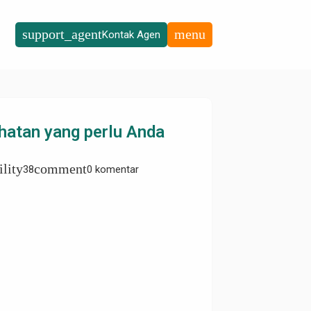
support_agent
menu
Kontak Agen
hatan yang perlu Anda
ility
comment
38
0 komentar