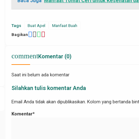
Baca Juga
Manfaat Tomat Ceri untuk Kesehatan d
Tags
Buat Apel
Manfaat Buah
Bagikan
d/wp-
comment
Komentar (0)
Saat ini belum ada komentar
Silahkan tulis komentar Anda
Email Anda tidak akan dipublikasikan. Kolom yang bertanda binta
Komentar*