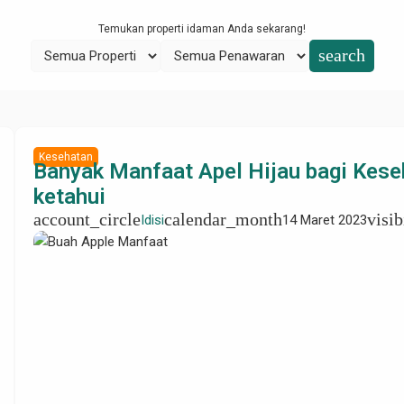
Temukan properti idaman Anda sekarang!
search
Kesehatan
Banyak Manfaat Apel Hijau bagi Kese
ketahui
account_circle
calendar_month
visib
Idisi
14 Maret 2023