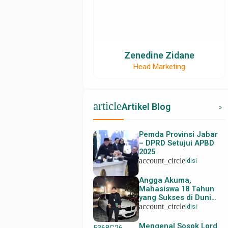
Zenedine Zidane
Head Marketing
email@contoh.com
08123456789
08123456789
myusername
myusername
article
Artikel Blog
»
Pemda Provinsi Jabar
– DPRD Setujui APBD
2025
account_circle
Idisi
Angga Akuma,
Mahasiswa 18 Tahun
yang Sukses di Dunia
Trading
account_circle
Idisi
Mengenal Sosok Lord