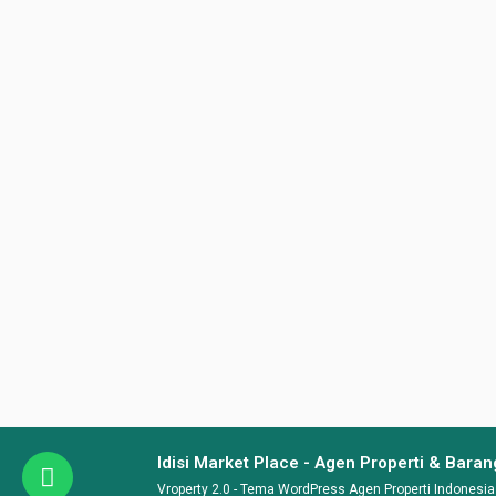
scaled.jpeg?
zoom=2&resize=150%2C150&ssl=1
300w,
https://i0.wp.com/www.idisi.or.id/wp-
content/uploads/2024/05/75368C26-
EC3E-4AAC-
BA13-
DA9E2A03D848-
scaled.jpeg?
zoom=3&resize=150%2C150&ssl=1
450w"
sizes="auto,
(max-width:
150px)
100vw,
150px" data-
attachment-
id="1870"
Idisi Market Place - Agen Properti & Bara
data-
Vroperty 2.0 -
Tema WordPress Agen Properti Indonesia