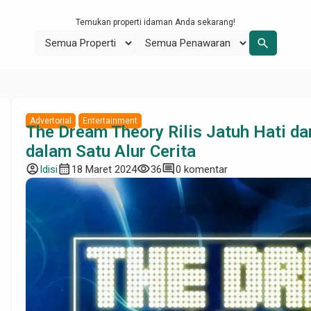
Temukan properti idaman Anda sekarang!
search
Advertorial
Entertainment
The Dream Theory Rilis Jatuh Hati d
dalam Satu Alur Cerita
account_circle
calendar_month
visibility
comment
Idisi
18 Maret 2024
36
0 komentar