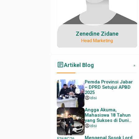
Zenedine Zidane
Head Marketing
email@contoh.com
08123456789
08123456789
myusername
myusername
article
Artikel Blog
»
Pemda Provinsi Jabar
– DPRD Setujui APBD
2025
account_circle
Idisi
Angga Akuma,
Mahasiswa 18 Tahun
yang Sukses di Dunia
Trading
account_circle
Idisi
Mengenal Sosok Lord