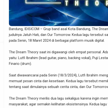
Bandung, IDISICOM – Grup band asal Kota Bandung, The Dream
judulnya Jatuh Hati, dan Our Tomorrow. Kedua lagu tersebut salin
pada Senin, 18 Maret 2024 di berbagai platform musik digital.
The Dream Theory saat ini digawangi oleh empat personal. A
yaitu: Lutfi Ibrahim (lead guitar, piano, backing vokal), Puji Lest
Finario (drum).
Saat diwawancarai pada Senin (18/3/2024), Lutfi Ibrahim men
memuat pesan cinta dan kesetiaan. Kedua lagu tersebut memilik
tentang saat dimulainya sebuah cerita cinta, dan Our Tomorrow 
The Dream Theory merilis dua lagu sekaligus karena ingin me
masyarakat, agar semakin kelihatan eksistensinya. Kedua lagu te