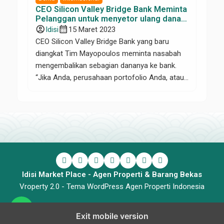
CEO Silicon Valley Bridge Bank Meminta
Pelanggan untuk menyetor ulang dana
Mereka
account_circle
calendar_month
Idisi
15 Maret 2023
CEO Silicon Valley Bridge Bank yang baru
diangkat Tim Mayopoulos meminta nasabah
mengembalikan sebagian dananya ke bank.
“Jika Anda, perusahaan portofolio Anda, atau
perusahaan Anda memindahkan dana dalam
seminggu terakhir, harap pertimbangkan untuk
memindahkan sebagian dari mereka kembali
sebagai bagian dari strategi diversifikasi
deposit yang aman. Kami juga membuka
bisnis untuk setiap pelanggan baru.Kami
secara […]
Idisi Market Place - Agen Properti & Barang Bekas
Vroperty 2.0 -
Tema WordPress Agen Properti Indonesia
Exit mobile version