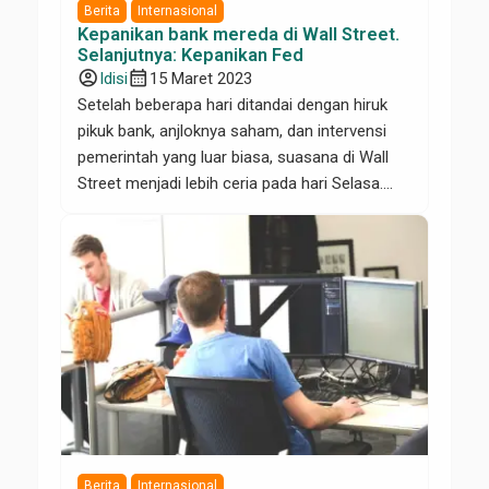
Berita
Internasional
Kepanikan bank mereda di Wall Street.
Selanjutnya: Kepanikan Fed
account_circle
calendar_month
Idisi
15 Maret 2023
Setelah beberapa hari ditandai dengan hiruk
pikuk bank, anjloknya saham, dan intervensi
pemerintah yang luar biasa, suasana di Wall
Street menjadi lebih ceria pada hari Selasa.
Mengapa? Langkah- langkah darurat
pemerintah yaitu mendukung simpanan dan
menyiapkan fasilitas pinjaman untuk bank
yang membutuhkan uang tunai dan telah
berhasil, setidaknya untuk saat ini. Tidak ada
bank yang […]
Berita
Internasional