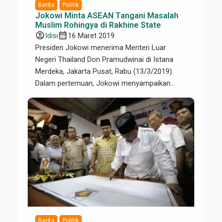
Berita
Politik
Jokowi Minta ASEAN Tangani Masalah
Muslim Rohingya di Rakhine State
account_circle
calendar_month
Idisi
16 Maret 2019
Presiden Jokowi menerima Menteri Luar
Negeri Thailand Don Pramudwinai di Istana
Merdeka, Jakarta Pusat, Rabu (13/3/2019).
Dalam pertemuan, Jokowi menyampaikan
pentingnya konsep kerja sama Indo-Pasifik
terkait nasib muslim Rohingya di Kota Rakhine,
Myanmar. “Mengenai masalah Rakhine State,
Presiden menyampaikan pentingnya
keterlibatan ASEAN dalam membantu
Myanmar di dalam mempersiapkan repatriasi
yang sukarela, damai, dan bermartabat,” kata
[…]
Berita
Politik