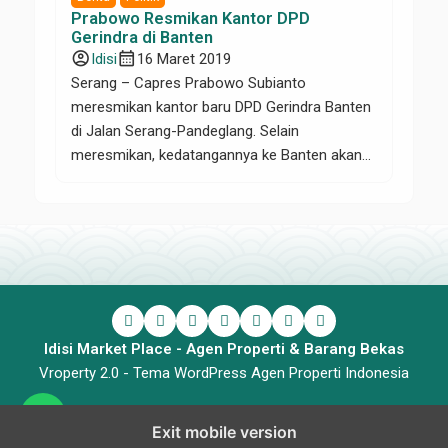
Prabowo Resmikan Kantor DPD
Gerindra di Banten
account_circle
calendar_month
Idisi
16 Maret 2019
Serang – Capres Prabowo Subianto
meresmikan kantor baru DPD Gerindra Banten
di Jalan Serang-Pandeglang. Selain
meresmikan, kedatangannya ke Banten akan
bertemu dengan pendukung di rumah aspirasi.
Ketua DPD Banten Desmon J Mahesa
mengatakan, Prabowo secara khusus
meresmikan rumah partai Gerindra Banten
yang baru. Prabowo juga dijadwalkan menyapa
partai koalisi, relawan dan masyarakat Banten.
“Hari ini […]
Idisi Market Place - Agen Properti & Barang Bekas
Vroperty 2.0 -
Tema WordPress Agen Properti Indonesia
Exit mobile version