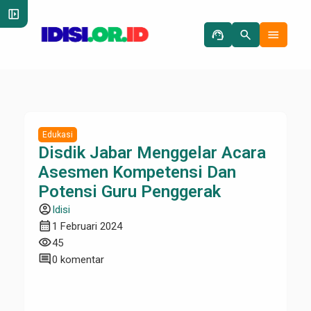
left_panel_open
support_agent
search
menu
Edukasi
Disdik Jabar Menggelar Acara
Asesmen Kompetensi Dan
Potensi Guru Penggerak
account_circle
Idisi
calendar_month
1 Februari 2024
visibility
45
comment
0 komentar