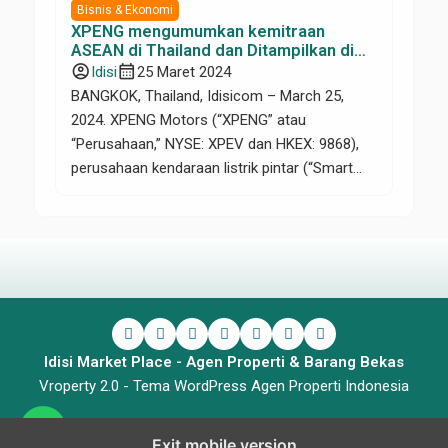
Bisnis & Ekonomi
XPENG mengumumkan kemitraan
ASEAN di Thailand dan Ditampilkan di
Bangkok International Motor Show ke-
account_circle
calendar_month
Idisi
25 Maret 2024
45
BANGKOK, Thailand, Idisicom – March 25,
2024. XPENG Motors (“XPENG” atau
“Perusahaan,” NYSE: XPEV dan HKEX: 9868),
perusahaan kendaraan listrik pintar (“Smart
EV”) terkemuka di Tiongkok, hari ini Senin
(25/3/2024) mengumumkan kemitraan
strategis jangka panjang terbarunya di
Thailand dengan Neo Mobility Asia Co., Ltd.,
perusahaan patungan antara Arun Plus
Mobility Holdings Co., Ltd., anak perusahaan
[…]
Idisi Market Place - Agen Properti & Barang Bekas
Vroperty 2.0 -
Tema WordPress Agen Properti Indonesia
Exit mobile version