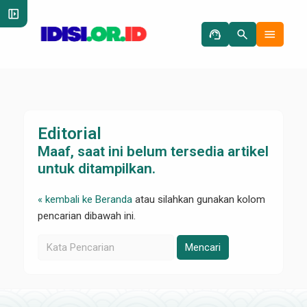
left_panel_open
support_agent
search
menu
Editorial
Maaf, saat ini belum tersedia artikel
untuk ditampilkan.
« kembali ke Beranda
atau silahkan gunakan kolom
pencarian dibawah ini.
Mencari