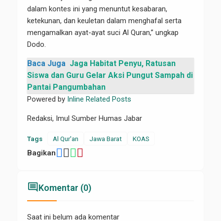
dalam kontes ini yang menuntut kesabaran,
ketekunan, dan keuletan dalam menghafal serta
mengamalkan ayat-ayat suci Al Quran,” ungkap
Dodo.
Baca Juga
Jaga Habitat Penyu, Ratusan
Siswa dan Guru Gelar Aksi Pungut Sampah di
Pantai Pangumbahan
Powered by
Inline Related Posts
Redaksi, Imul Sumber Humas Jabar
Tags
Al Qur'an
Jawa Barat
KOAS
Bagikan
comment
Komentar (0)
Saat ini belum ada komentar