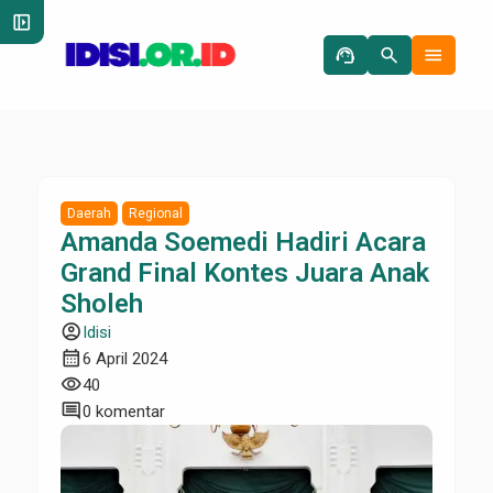
left_panel_open
support_agent
search
menu
Daerah
Regional
Amanda Soemedi Hadiri Acara
Grand Final Kontes Juara Anak
Sholeh
account_circle
Idisi
calendar_month
6 April 2024
visibility
40
comment
0 komentar