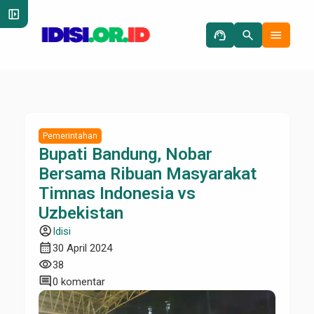
left_panel_open
support_agent
search
menu
Pemerintahan
Bupati Bandung, Nobar
Bersama Ribuan Masyarakat
Timnas Indonesia vs
Uzbekistan
account_circle
Idisi
calendar_month
30 April 2024
visibility
38
comment
0 komentar