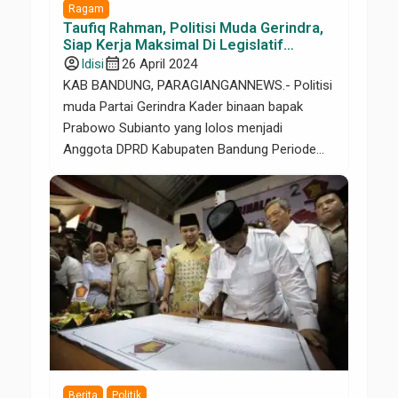
Ragam
Taufiq Rahman, Politisi Muda Gerindra,
Siap Kerja Maksimal Di Legislatif
Kabupaten Bandung
account_circle
calendar_month
Idisi
26 April 2024
KAB BANDUNG, PARAGIANGANNEWS.- Politisi
muda Partai Gerindra Kader binaan bapak
Prabowo Subianto yang lolos menjadi
Anggota DPRD Kabupaten Bandung Periode
2024- 2029 dari Partai Gerindra Dapil 6 Taufiq
Rahman Hakim, bertekad akan
memaksimalkan kemampuan dirinya untuk
berkiprah di Legislatif Kabupaten Bandung
dalam upaya peningkatan kesejahteraan
masyarakat Kabupaten Bandung yang
berkeadilan dan merata. Hal tersebut
diungkapkanya […]
Berita
Politik