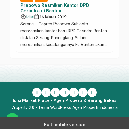
Prabowo Resmikan Kantor DPD
Gerindra di Banten
account_circle
calendar_month
Idisi
16 Maret 2019
Serang – Capres Prabowo Subianto
meresmikan kantor baru DPD Gerindra Banten
di Jalan Serang-Pandeglang. Selain
meresmikan, kedatangannya ke Banten akan
bertemu dengan pendukung di rumah aspirasi.
Ketua DPD Banten Desmon J Mahesa
mengatakan, Prabowo secara khusus
meresmikan rumah partai Gerindra Banten
yang baru. Prabowo juga dijadwalkan menyapa
partai koalisi, relawan dan masyarakat Banten.
“Hari ini […]
Idisi Market Place - Agen Properti & Barang Bekas
Vroperty 2.0 -
Tema WordPress Agen Properti Indonesia
Exit mobile version