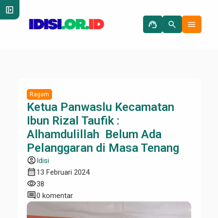
left_panel_open
support_agent
search
menu
Ragam
Ketua Panwaslu Kecamatan
Ibun Rizal Taufik :
Alhamdulillah Belum Ada
Pelanggaran di Masa Tenang
account_circle
Idisi
calendar_month
13 Februari 2024
visibility
38
comment
0 komentar