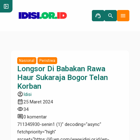
left_panel_open
support_agent
search
menu
Nasional
Peristiwa
Longsor Di Babakan Rawa
Haur Sukaraja Bogor Telan
Korban
account_circle
Idisi
calendar_month
25 Maret 2024
visibility
34
comment
0 komentar
711345930-senin1 (1)" decoding="async"
fetchpriority="high"
srcset="https://i0.wp.com/www.idisi.or.id/wp-