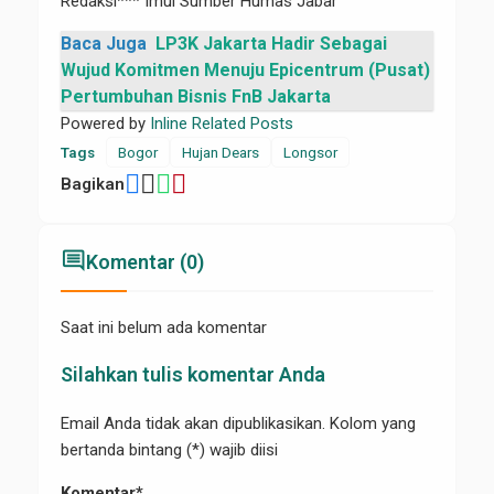
Redaksi*** Imul Sumber Humas Jabar
Baca Juga
LP3K Jakarta Hadir Sebagai
Wujud Komitmen Menuju Epicentrum (Pusat)
Pertumbuhan Bisnis FnB Jakarta
Powered by
Inline Related Posts
Tags
Bogor
Hujan Dears
Longsor
Bagikan
comment
Komentar (0)
Saat ini belum ada komentar
Silahkan tulis komentar Anda
Email Anda tidak akan dipublikasikan. Kolom yang
bertanda bintang (*) wajib diisi
Komentar*