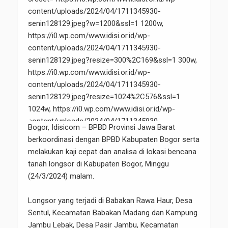
content/uploads/2024/04/1711345930-
senin128129.jpeg?w=1200&ssl=1 1200w,
https://i0.wp.com/www.idisi.or.id/wp-
content/uploads/2024/04/1711345930-
senin128129.jpeg?resize=300%2C169&ssl=1 300w,
https://i0.wp.com/www.idisi.or.id/wp-
content/uploads/2024/04/1711345930-
senin128129.jpeg?resize=1024%2C576&ssl=1
1024w, https://i0.wp.com/www.idisi.or.id/wp-
content/uploads/2024/04/1711345930-
Bogor, Idisicom – BPBD Provinsi Jawa Barat
senin128129.jpeg?resize=768%2C432&ssl=1 768w"
berkoordinasi dengan BPBD Kabupaten Bogor serta
sizes="(max-width: 1200px) 100vw, 1200px" data-
melakukan kaji cepat dan analisa di lokasi bencana
hero-candidate="" />
tanah longsor di Kabupaten Bogor, Minggu
(24/3/2024) malam.
Longsor yang terjadi di Babakan Rawa Haur, Desa
Sentul, Kecamatan Babakan Madang dan Kampung
Jambu Lebak, Desa Pasir Jambu, Kecamatan