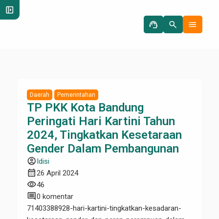
left_panel_open
support_agent
search
menu
Daerah
Pemerintahan
TP PKK Kota Bandung
Peringati Hari Kartini Tahun
2024, Tingkatkan Kesetaraan
Gender Dalam Pembangunan
account_circle
Idisi
calendar_month
26 April 2024
visibility
46
comment
0 komentar
71403388928-hari-kartini-tingkatkan-kesadaran-