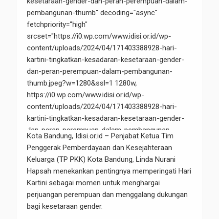
kesetaraan-gender-dan-peran-perempuan-dalam-
pembangunan-thumb" decoding="async"
fetchpriority="high"
srcset="https://i0.wp.com/www.idisi.or.id/wp-
content/uploads/2024/04/171403388928-hari-
kartini-tingkatkan-kesadaran-kesetaraan-gender-
dan-peran-perempuan-dalam-pembangunan-
thumb.jpeg?w=1280&ssl=1 1280w,
https://i0.wp.com/www.idisi.or.id/wp-
content/uploads/2024/04/171403388928-hari-
kartini-tingkatkan-kesadaran-kesetaraan-gender-
dan-peran-perempuan-dalam-pembangunan-
Kota Bandung, Idisi.or.id – Penjabat Ketua Tim
thumb.jpeg?resize=300%2C200&ssl=1 300w,
Penggerak Pemberdayaan dan Kesejahteraan
https://i0.wp.com/www.idisi.or.id/wp-
Keluarga (TP PKK) Kota Bandung, Linda Nurani
content/uploads/2024/04/171403388928-hari-
Hapsah menekankan pentingnya memperingati Hari
kartini-tingkatkan-kesadaran-kesetaraan-gender-
Kartini sebagai momen untuk menghargai
dan-peran-perempuan-dalam-pembangunan-
perjuangan perempuan dan menggalang dukungan
thumb.jpeg?resize=1024%2C682&ssl=1 1024w,
bagi kesetaraan gender.
https://i0.wp.com/www.idisi.or.id/wp-