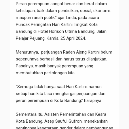
content/uploads/2024/04/171403388928-hari-
Peran perempuan sangat besar dan berat dalam
kartini-tingkatkan-kesadaran-kesetaraan-gender-
kehidupan, baik dalam pendidikan, sosial, ekonomi,
dan-peran-perempuan-dalam-pembangunan-
maupun ranah publik,” ujar Linda, pada acara
thumb.jpeg?resize=768%2C512&ssl=1 768w"
Puncak Peringatan Hari Kartini Tingkat Kota
sizes="(max-width: 1280px) 100vw, 1280px" data-
Bandung di Hotel Horison Ultima Bandung, Jalan
hero-candidate="" />
Pelajar Pejuang, Kamis, 25 April 2024.
Menurutnya, perjuangan Raden Ajeng Kartini belum
sepenuhnya berhasil dan harus terus dilanjutkan.
Pasalnya, masih banyak perempuan yang
membutuhkan pertolongan kita.
“Semoga tidak hanya saat Hari Kartini, namun
setiap hari kita bisa menghargai perjuangan dan
peran perempuan di Kota Bandung,” harapnya.
Sementara itu, Asisten Pemerintahan dan Kesra
Kota Bandung, Asep Sauful Gufron, menekankan
pentingnya kesetaraan gender dalam pembangunan